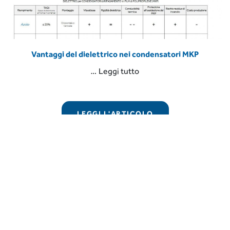
Vantaggi del dielettrico nei condensatori MKP
“Vantaggi
…
Leggi tutto
del
dielettrico
nei
LEGGI L'ARTICOLO
condensatori
MKP”