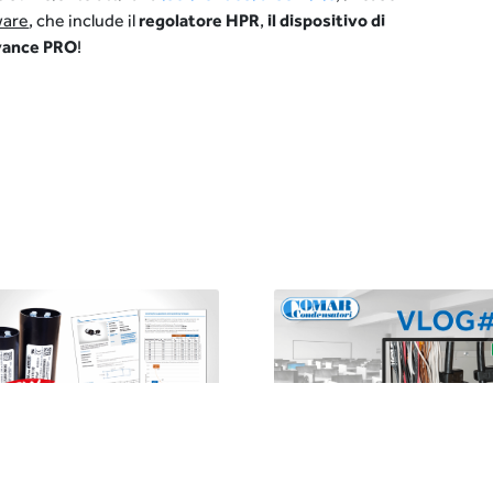
ware
, che include il
regolatore HPR
,
il dispositivo di
ance PRO
!
 Componente. Due
Trasformatore
nsioni. Due Formati.
Amperometrico: