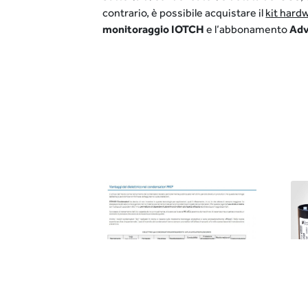
contrario, è possibile acquistare il
kit hard
monitoraggio IOTCH
e l’abbonamento
Adv
Vantaggi del
Un
Assistenza
dielettrico nei
Te
r il