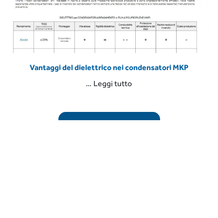
Vantaggi del dielettrico nei condensatori MKP
“Vantaggi
…
Leggi tutto
del
dielettrico
nei
LEGGI L'ARTICOLO
condensatori
MKP”