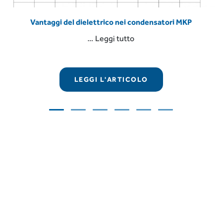
Vantaggi del dielettrico nei condensatori MKP
“Vantaggi
…
Leggi tutto
del
dielettrico
nei
LEGGI L'ARTICOLO
condensatori
MKP”
COMAR Condensatori S.p.A.
Via del Lavoro, 80 – Loc. Crespellano