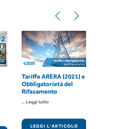
Tariffe ARERA (2021) e
Spedizion
Obbligatorietà del
ma danne
Rifasamento
Scarica la
Pratica d
“Tariffe
…
Leggi tutto
ARERA
e
…
Leggi tutto
(2021)
o:
e
LEGGI L'ARTICOLO