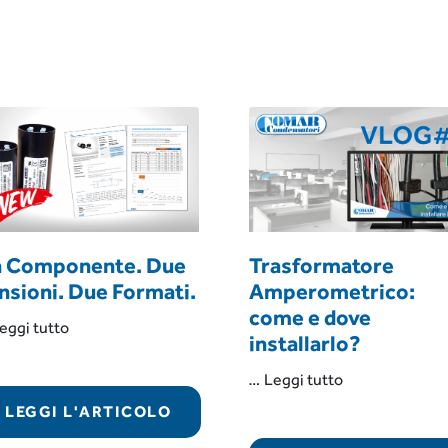
 Componente. Due
Trasformatore
nsioni. Due Formati.
Amperometrico:
come e dove
“Un
eggi tutto
installarlo?
Componente.
Due
“Trasformator
…
Leggi tutto
Tensioni.
Amperometric
LEGGI L'ARTICOLO
Due
come
Formati.”