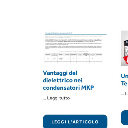
Vantaggi del
Un
Assistenza
dielettrico nei
Te
r il
condensatori MKP
…
L
“Vantaggi
…
Leggi tutto
ontrol System
del
assicura il
dielettrico
i assistenza di
nei
LEGGI L'ARTICOLO
condensatori