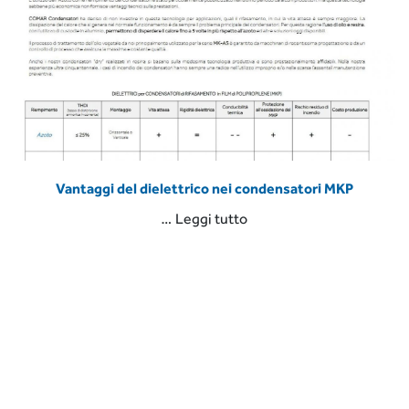
Vantaggi del dielettrico nei condensatori MKP
“Vantaggi
…
Leggi tutto
del
dielettrico
nei
LEGGI L'ARTICOLO
condensatori
MKP”